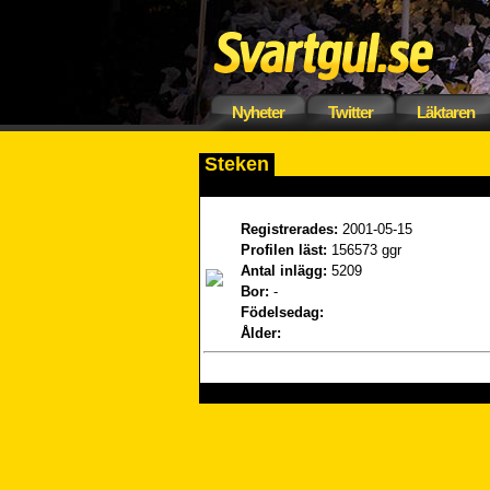
Nyheter
Twitter
Läktaren
Steken
Registrerades:
2001-05-15
Profilen läst:
156573 ggr
Antal inlägg:
5209
Bor:
-
Födelsedag:
Ålder: