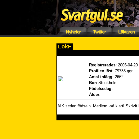
Nyheter
Twitter
Läktaren
LokF
Registrerades:
2005-04-20
Profilen läst:
79735 ggr
Antal inlägg:
2662
Bor:
Stockholm
Födelsedag:
Ålder:
AIK sedan födseln. Medlem -så klart! Skrivit 