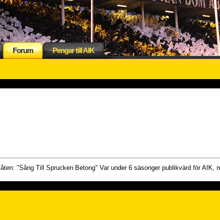
Forum
Pengar till AIK
låten: "Sång Till Sprucken Betong" Var under 6 säsonger publikvärd för AIK, m