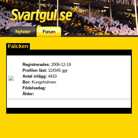
Nyheter
Forum
Falcken
Registrerades:
2006-12-19
Profilen läst:
114345 ggr
Antal inlägg:
4410
Bor:
Kungsholmen
Födelsedag:
Ålder: