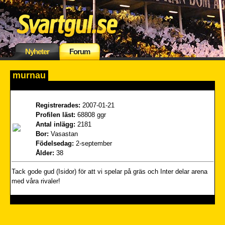
Nyheter
Forum
murnau
Registrerades:
2007-01-21
Profilen läst:
68808 ggr
Antal inlägg:
2181
Bor:
Vasastan
Födelsedag:
2-september
Ålder:
38
Tack gode gud (Isidor) för att vi spelar på gräs och Inter delar arena
med våra rivaler!