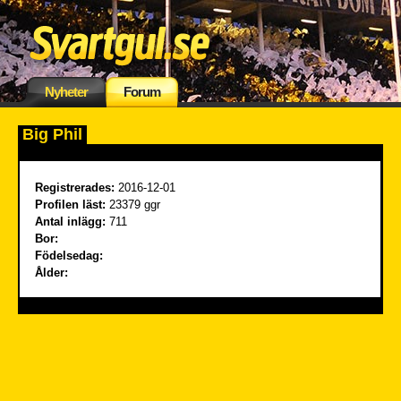
Nyheter
Forum
Big Phil
Registrerades:
2016-12-01
Profilen läst:
23379 ggr
Antal inlägg:
711
Bor:
Födelsedag:
Ålder: