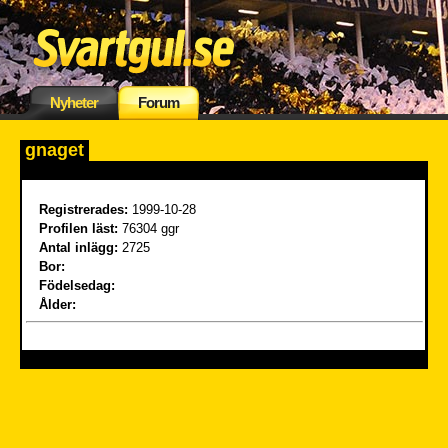
Nyheter
Forum
gnaget
Registrerades:
1999-10-28
Profilen läst:
76304 ggr
Antal inlägg:
2725
Bor:
Födelsedag:
Ålder: