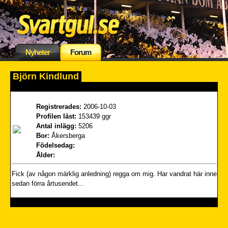
Nyheter
Forum
Björn Kindlund
Registrerades:
2006-10-03
Profilen läst:
153439 ggr
Antal inlägg:
5206
Bor:
Åkersberga
Födelsedag:
Ålder:
Fick (av någon märklig anledning) regga om mig. Har vandrat här inne
sedan förra årtusendet...