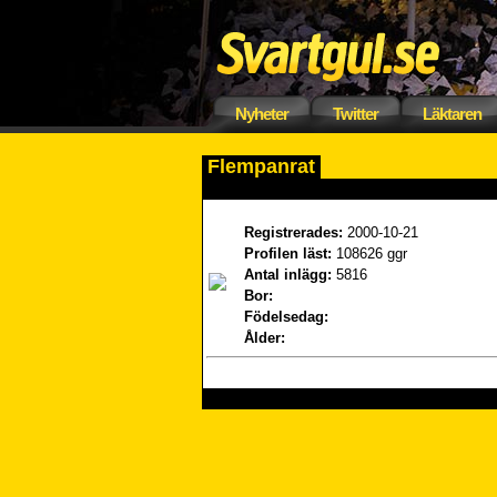
Nyheter
Twitter
Läktaren
Flempanrat
Registrerades:
2000-10-21
Profilen läst:
108626 ggr
Antal inlägg:
5816
Bor:
Födelsedag:
Ålder: