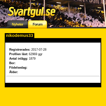
Nyheter
Forum
nikodemus33
Registrerades:
2017-07-28
Profilen läst:
62969 ggr
Antal inlägg:
1879
Bor:
Födelsedag:
Ålder: