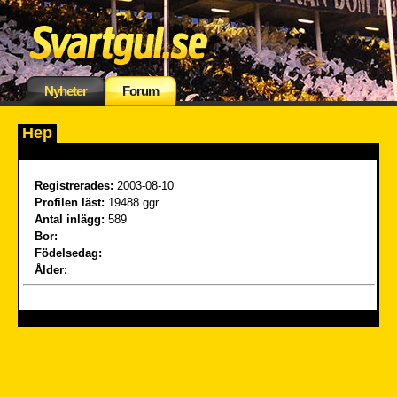
Nyheter
Forum
Hep
Registrerades:
2003-08-10
Profilen läst:
19488 ggr
Antal inlägg:
589
Bor:
Födelsedag:
Ålder: