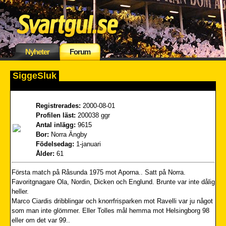
Nyheter
Forum
SiggeSluk
Registrerades:
2000-08-01
Profilen läst:
200038 ggr
Antal inlägg:
9615
Bor:
Norra Ängby
Födelsedag:
1-januari
Ålder:
61
Första match på Råsunda 1975 mot Aporna.. Satt på Norra.
Favoritgnagare Ola, Nordin, Dicken och Englund. Brunte var inte dålig
heller.
Marco Ciardis dribblingar och knorrfrisparken mot Ravelli var ju något
som man inte glömmer. Eller Tolles mål hemma mot Helsingborg 98
eller om det var 99..