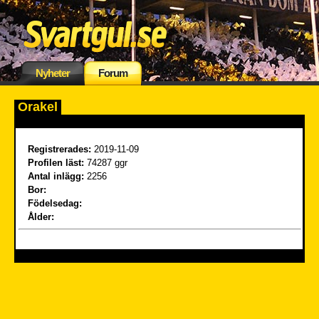
Nyheter
Forum
Orakel
Registrerades:
2019-11-09
Profilen läst:
74287 ggr
Antal inlägg:
2256
Bor:
Födelsedag:
Ålder: