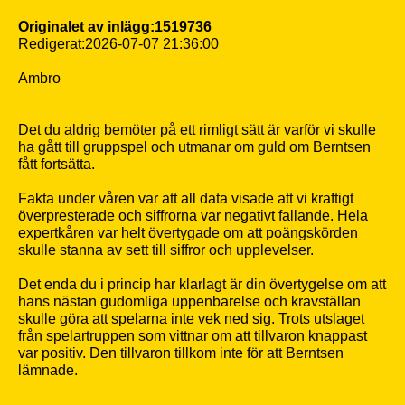
Originalet av inlägg:1519736
Redigerat:2026-07-07 21:36:00
Ambro
Det du aldrig bemöter på ett rimligt sätt är varför vi skulle
ha gått till gruppspel och utmanar om guld om Berntsen
fått fortsätta.
Fakta under våren var att all data visade att vi kraftigt
överpresterade och siffrorna var negativt fallande. Hela
expertkåren var helt övertygade om att poängskörden
skulle stanna av sett till siffror och upplevelser.
Det enda du i princip har klarlagt är din övertygelse om att
hans nästan gudomliga uppenbarelse och kravställan
skulle göra att spelarna inte vek ned sig. Trots utslaget
från spelartruppen som vittnar om att tillvaron knappast
var positiv. Den tillvaron tillkom inte för att Berntsen
lämnade.