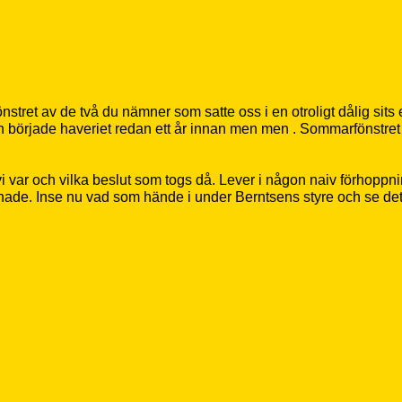
fönstret av de två du nämner som satte oss i en otroligt dålig sits
började haveriet redan ett år innan men men . Sommarfönstret 
ar vi var och vilka beslut som togs då. Lever i någon naiv förhop
 liknade. Inse nu vad som hände i under Berntsens styre och se det