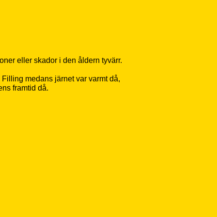
ner eller skador i den åldern tyvärr.
a Filling medans järnet var varmt då,
ens framtid då.