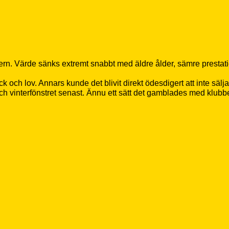
ern. Värde sänks extremt snabbt med äldre ålder, sämre prestatio
k och lov. Annars kunde det blivit direkt ödesdigert att inte sälj
och vinterfönstret senast. Ännu ett sätt det gamblades med klubb