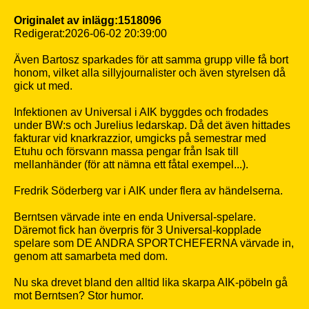
Originalet av inlägg:1518096
Redigerat:2026-06-02 20:39:00
Även Bartosz sparkades för att samma grupp ville få bort
honom, vilket alla sillyjournalister och även styrelsen då
gick ut med.
Infektionen av Universal i AIK byggdes och frodades
under BW:s och Jurelius ledarskap. Då det även hittades
fakturar vid knarkrazzior, umgicks på semestrar med
Etuhu och försvann massa pengar från Isak till
mellanhänder (för att nämna ett fåtal exempel...).
Fredrik Söderberg var i AIK under flera av händelserna.
Berntsen värvade inte en enda Universal-spelare.
Däremot fick han överpris för 3 Universal-kopplade
spelare som DE ANDRA SPORTCHEFERNA värvade in,
genom att samarbeta med dom.
Nu ska drevet bland den alltid lika skarpa AIK-pöbeln gå
mot Berntsen? Stor humor.