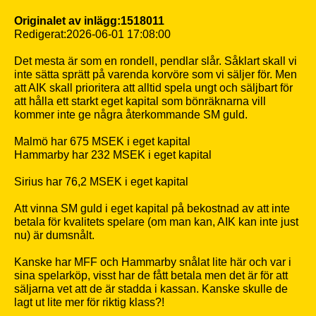
Originalet av inlägg:1518011
Redigerat:2026-06-01 17:08:00
Det mesta är som en rondell, pendlar slår. Såklart skall vi
inte sätta sprätt på varenda korvöre som vi säljer för. Men
att AIK skall prioritera att alltid spela ungt och säljbart för
att hålla ett starkt eget kapital som bönräknarna vill
kommer inte ge några återkommande SM guld.
Malmö har 675 MSEK i eget kapital
Hammarby har 232 MSEK i eget kapital
Sirius har 76,2 MSEK i eget kapital
Att vinna SM guld i eget kapital på bekostnad av att inte
betala för kvalitets spelare (om man kan, AIK kan inte just
nu) är dumsnålt.
Kanske har MFF och Hammarby snålat lite här och var i
sina spelarköp, visst har de fått betala men det är för att
säljarna vet att de är stadda i kassan. Kanske skulle de
lagt ut lite mer för riktig klass?!