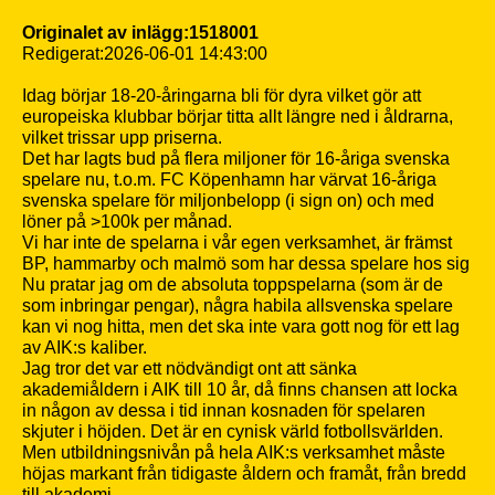
Originalet av inlägg:1518001
Redigerat:2026-06-01 14:43:00
Idag börjar 18-20-åringarna bli för dyra vilket gör att
europeiska klubbar börjar titta allt längre ned i åldrarna,
vilket trissar upp priserna.
Det har lagts bud på flera miljoner för 16-åriga svenska
spelare nu, t.o.m. FC Köpenhamn har värvat 16-åriga
svenska spelare för miljonbelopp (i sign on) och med
löner på >100k per månad.
Vi har inte de spelarna i vår egen verksamhet, är främst
BP, hammarby och malmö som har dessa spelare hos sig
Nu pratar jag om de absoluta toppspelarna (som är de
som inbringar pengar), några habila allsvenska spelare
kan vi nog hitta, men det ska inte vara gott nog för ett lag
av AIK:s kaliber.
Jag tror det var ett nödvändigt ont att sänka
akademiåldern i AIK till 10 år, då finns chansen att locka
in någon av dessa i tid innan kosnaden för spelaren
skjuter i höjden. Det är en cynisk värld fotbollsvärlden.
Men utbildningsnivån på hela AIK:s verksamhet måste
höjas markant från tidigaste åldern och framåt, från bredd
till akademi.