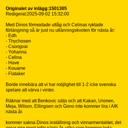
Originalet av inlägg:1501305
Redigerat:2025-09-02 15:32:00
Med Dinos förmodade uttåg och Celinas ryktade
förlängning så är just nu utlänningskvoten för nästa år:
- Edh
- Thychosen
- Csongvai
- Yohanna
- Celina
- Hove
- Kouame
- Flataker
Borde innebära att vi har möjlighet till 1-2 icke svenska
spelare att värva i vinter.
Räknar med att Benkovic säljs och att Kakan, Uronen,
Meja, Wilson, Ellingsen och Gono inte kommer lira i AIK
nästa år.
kommer sakna Dinos inställning och vinnarmentalitet, det
oroar mig mest inför nästa år, vilka som kommer leda